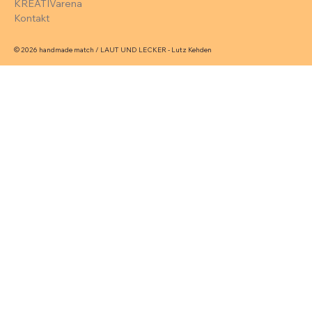
KREATIVarena
Kontakt
© 2026 handmade match / LAUT UND LECKER - Lutz Kehden